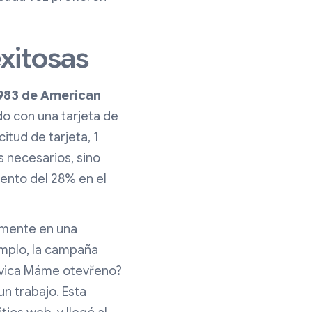
xitosas
983 de American
do con una tarjeta de
tud de tarjeta, 1
s necesarios, sino
ento del 28% en el
lmente en una
emplo, la campaña
ívica Máme otevřeno?
n trabajo. Esta