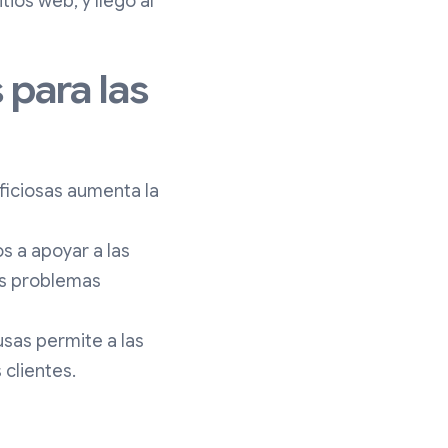
tios web, y llegó al
 para las
ficiosas aumenta la
s a apoyar a las
os problemas
sas permite a las
 clientes.