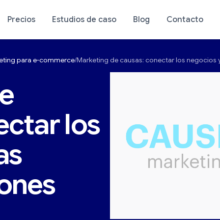
Precios
Estudios de caso
Blog
Contacto
keting para e-commerce
Marketing de causas: conectar los negocios 
stico de tu tienda
Análisis de tu tienda
e
ctar los
as
iones