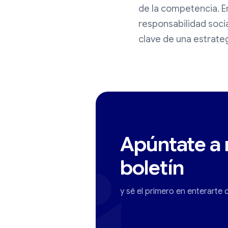
de la competencia. 
responsabilidad soci
clave de una estrateg
Apúntate a 
boletín
y sé el primero en enterarte