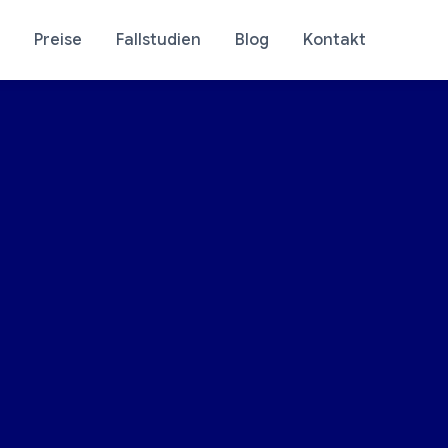
Preise
Fallstudien
Blog
Kontakt
se Ihres Ladens
E-Commerce-Analyti