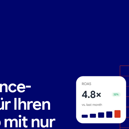
nce-
ür Ihren
 mit nur