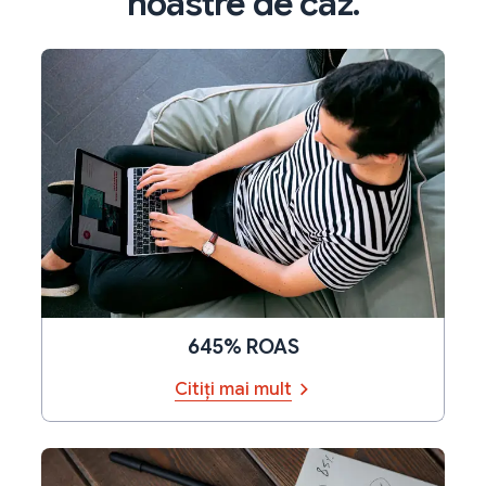
noastre de caz.
645% ROAS
Citiți mai mult