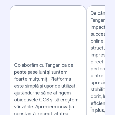
De când co
Tanganica,
impact semn
succesului 
online. Stra
structurate
impresionan
direct la c
Colaborăm cu Tanganica de
performanțe
peste șase luni și suntem
dintre aspe
foarte mulțumiți. Platforma
apreciem c
este simplă și ușor de utilizat,
stabilitate
ajutându-ne să ne atingem
dorit, lucru
obiectivele COS și să creștem
eficiența c
vânzările. Apreciem inovația
În plus, ech
constantă, receptivitatea