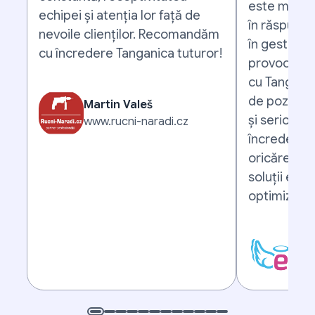
este mereu 
echipei și atenția lor față de
în răspunsur
nevoile clienților. Recomandăm
în gestiona
cu încredere Tanganica tuturor!
provocări. 
cu Tanganic
de pozitivă,
Martin Valeš
și seriozita
www.rucni-naradi.cz
încrederea
oricărei af
soluții efic
optimizarea
Mic
www