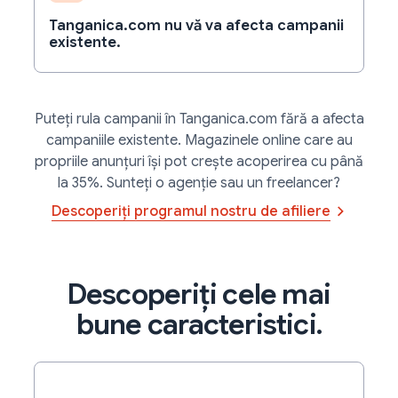
dvs. de comerț electronic.
Tanganica.com nu vă va afecta campanii
Statistici despre produse și categorii, surse de
Află mai multe
Imagini și videoclipuri ale produsului.
existente.
comenzi și multe altele.
Campanii personalizate AI.
Află mai multe
Află mai multe
Puteți rula campanii în Tanganica.com fără a afecta
campaniile existente. Magazinele online care au
propriile anunțuri își pot crește acoperirea cu până
la 35%. Sunteți o agenție sau un freelancer?
Descoperiți programul nostru de afiliere
Descoperiți cele mai
bune caracteristici.