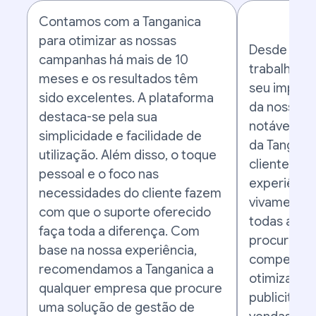
Contamos com a Tanganica
para otimizar as nossas
Desde que
campanhas há mais de 10
trabalhar c
meses e os resultados têm
seu impac
sido excelentes. A plataforma
da nossa lo
destaca-se pela sua
notável. Um
simplicidade e facilidade de
da Tanganic
utilização. Além disso, o toque
cliente. C
pessoal e o foco nas
experiênc
necessidades do cliente fazem
vivamente 
com que o suporte oferecido
todas as e
faça toda a diferença. Com
procuram u
base na nossa experiência,
competente
recomendamos a Tanganica a
otimizar a
qualquer empresa que procure
publicitári
uma solução de gestão de