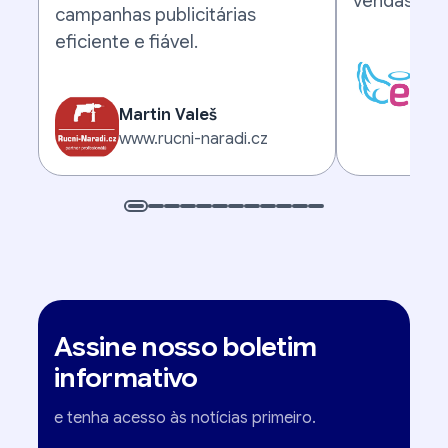
vendas.
campanhas publicitárias
eficiente e fiável.
Mic
www
Martin Valeš
www.rucni-naradi.cz
Assine nosso boletim
informativo
e tenha acesso às notícias primeiro.