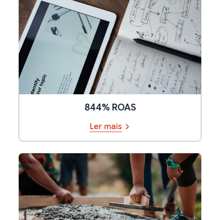
844% ROAS
Ler mais