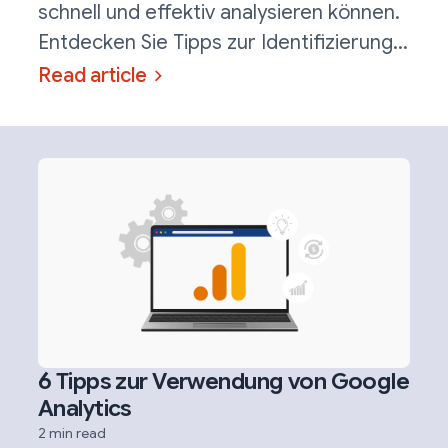
schnell und effektiv analysieren können.
Entdecken Sie Tipps zur Identifizierung
von Wettbewerbern, zur Analyse ihrer
Read article
Strategien und zur Inspiration für Ihr
eigenes Marketing.
6 Tipps zur Verwendung von Google
Analytics
2 min read