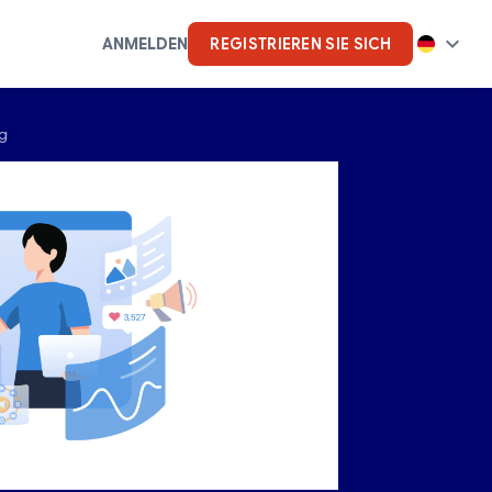
ANMELDEN
REGISTRIEREN SIE SICH
g
k
Künstliche Intelligenz