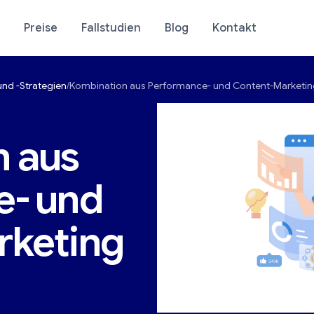
Preise
Fallstudien
Blog
Kontakt
nd -Strategien
Kombination aus Performance- und Content-Marketin
se Ihres Ladens
E-Commerce-Analyti
n aus
e- und
rketing