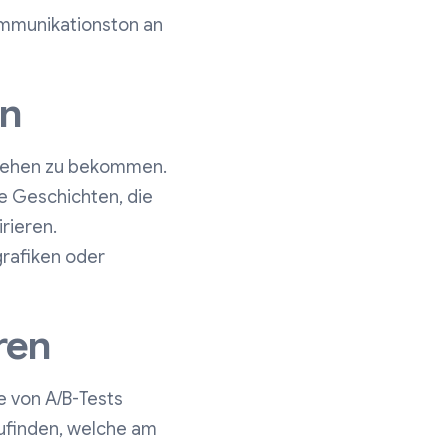
Kommunikationston an
en
gesehen zu bekommen.
le Geschichten, die
rieren.
grafiken oder
ren
e von A/B-Tests
ufinden, welche am