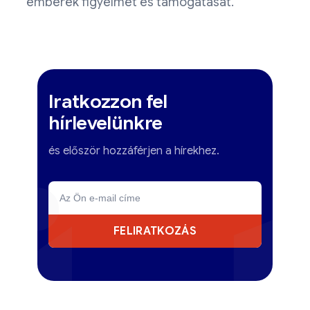
emberek figyelmét és támogatását.
Iratkozzon fel
hírlevelünkre
és először hozzáférjen a hírekhez.
FELIRATKOZÁS