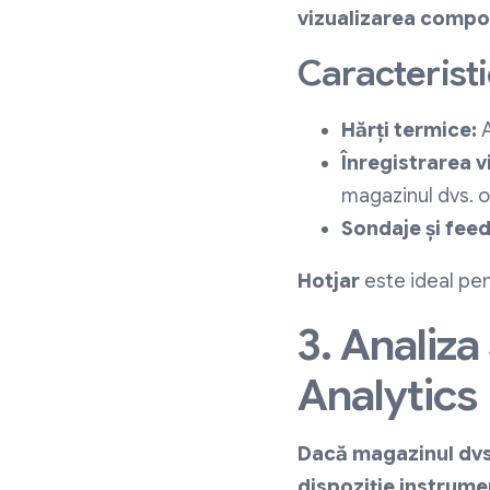
vizualizarea compor
Caracteristi
Hărți termice:
A
Înregistrarea vi
magazinul dvs. o
Sondaje și fee
Hotjar
este ideal pen
3. Anali
Analytics
Dacă magazinul dvs
dispoziție instrume