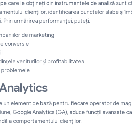
e pe care le obțineți din instrumentele de analiză sunt 
entului clienților, identificarea punctelor slabe și î
i. Prin urmărirea performanței, puteți:
paniilor de marketing
de conversie
ii
ințele veniturilor și profitabilitatea
id problemele
 Analytics
te un element de bază pentru fiecare operator de ma
iune, Google Analytics (GA), aduce funcții avansate ca
ndă a comportamentului clienților.