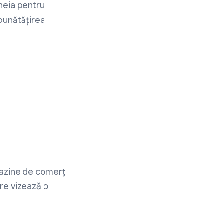
cheia pentru
mbunătățirea
gazine de comerț
re vizează o