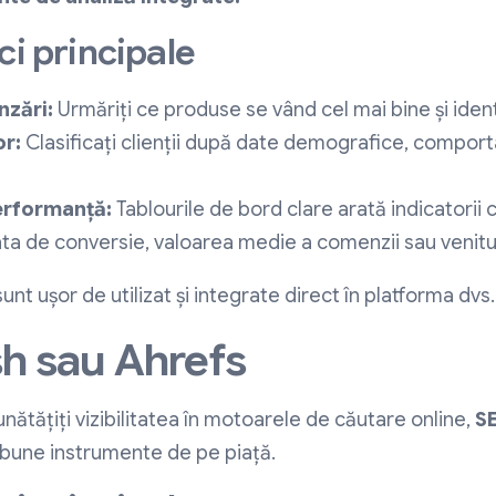
ci principale
nzări:
Urmăriți ce produse se vând cel mai bine și identi
or:
Clasificați clienții după date demografice, compo
erformanță:
Tablourile de bord clare arată indicatorii
rata de conversie, valoarea medie a comenzii sau venitur
t ușor de utilizat și integrate direct în platforma dvs.
h sau Ahrefs
nătățiți vizibilitatea în motoarele de căutare online,
S
 bune instrumente de pe piață.