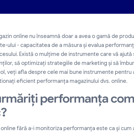
zin online nu înseamnă doar a avea o gamă de produse
ite-ului - capacitatea de a măsura și evalua performanț
sului. Există o mulțime de instrumente care vă ajută 
ilor, să optimizați strategiile de marketing și să îmbun
icol, veți afla despre cele mai bune instrumente pentru 
stionați eficient performanța magazinului dvs. online.
urmăriți performanța com
c?
 online fără a-i monitoriza performanța este ca și cum