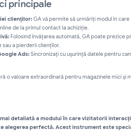
ci principale
ei clienților:
GA vă permite să urmăriți modul în care ut
line de la primul contact la achiziție.
ivă:
Folosind învățarea automată, GA poate prezice pr
 sau a pierderii clienților.
Google Ads:
Sincronizați cu ușurință datele pentru cam
feră o valoare extraordinară pentru magazinele mici și
mai detaliată a modului în care vizitatorii interacț
te alegerea perfectă.
Acest instrument este specia