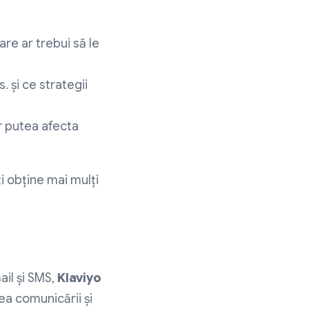
re ar trebui să le
 și ce strategii
r putea afecta
i obține mai mulți
il și SMS,
Klaviyo
ea comunicării și