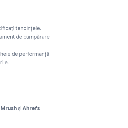
ficați tendințele.
rtament de cumpărare
 cheie de performanță
ile.
EMrush
și
Ahrefs