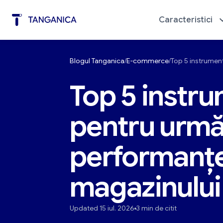
Caracteristici
Blogul Tanganica
E-commerce
Top 5 instrumen
Automatizarea marketingului
Diagno
Top 5 instr
pentru urmă
performanțe
magazinului
Updated 15 iul. 2026
3 min de citit