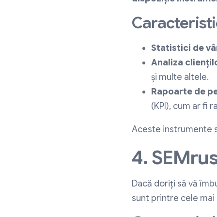
Caracteristi
Statistici de vâ
Analiza cliențil
și multe altele.
Rapoarte de p
(KPI), cum ar fi 
Aceste instrumente sun
4. SEMrus
Dacă doriți să vă îmbu
sunt printre cele mai