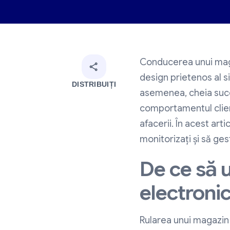
Conducerea unui maga
design prietenos al s
DISTRIBUIȚI
asemenea, cheia succe
comportamentul clienț
afacerii. În acest art
monitorizați și să ge
De ce să 
electroni
Rularea unui magazin