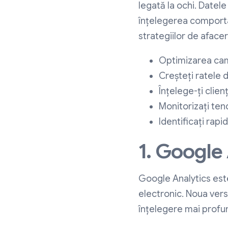
legată la ochi. Datel
înțelegerea comportam
strategiilor de afacer
Optimizarea cam
Creșteți ratele 
Înțelege-ți clienț
Monitorizați tend
Identificați rap
1. Google
Google Analytics es
electronic. Noua vers
înțelegere mai profu