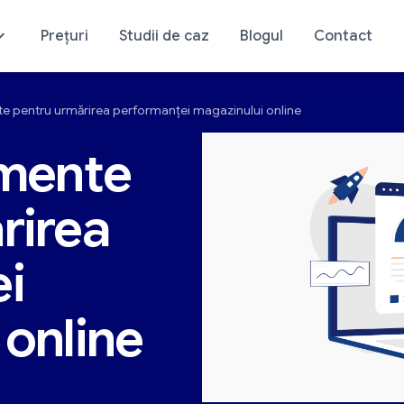
Prețuri
Studii de caz
Blogul
Contact
te pentru urmărirea performanței magazinului online
sticul magazinului dvs.
Analiza magazinului d
umente
rirea
i
 online