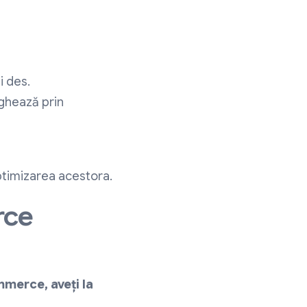
i des.
ighează prin
optimizarea acestora.
rce
merce, aveți la