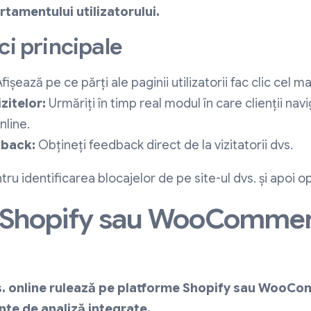
tamentului utilizatorului.
ci principale
fișează pe ce părți ale paginii utilizatorii fac clic cel ma
zitelor:
Urmăriți în timp real modul în care clienții nav
nline.
dback:
Obțineți feedback direct de la vizitatorii dvs.
tru identificarea blocajelor de pe site-ul dvs. și apoi 
za Shopify sau WooComme
. online rulează pe platforme Shopify sau WooCom
nte de analiză integrate.