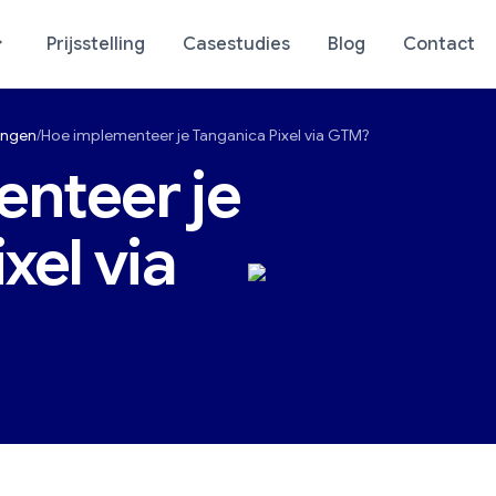
Prijsstelling
Casestudies
Blog
Contact
dingen
Hoe implementeer je Tanganica Pixel via GTM?
stiek van uw winkel
E-commerce-analyse
nteer je
xel via