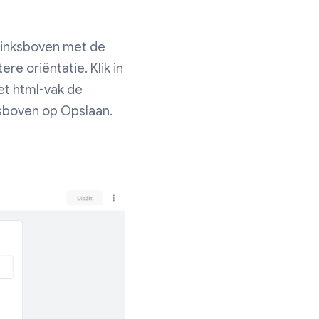
linksboven met de
re oriëntatie. Klik in
et html-vak de
htsboven op Opslaan.