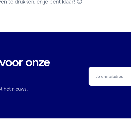
n te drukken, en je bent klaar! 🙂
 voor onze
ot het nieuws.