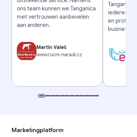
uitstekende service. Namens
Tanganica v
ons team kunnen we Tanganica
iedereen d
met vertrouwen aanbevelen
en profess
aan anderen.
businesspa
Martin Valeš
Mic
www.rucni-naradi.cz
www
Marketingplatform