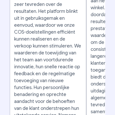
aan het suc
zeer tevreden over de
winkel. Hun
resultaten. Het platform blinkt
doordacht 
uit in gebruiksgemak en
resulteert
eenvoud, waardoor we onze
prestaties.
COS-doelstellingen efficiënt
waarderen,
kunnen realiseren en de
om de gew
verkoop kunnen stimuleren. We
consistent
waarderen de toewijding van
langere pe
het team aan voortdurende
klantenservi
innovatie, hun snelle reactie op
toegankelij
feedback en de regelmatige
biedt desk
toevoeging van nieuwe
ondersteuni
functies. Hun persoonlijke
uitdagingen
benadering en oprechte
algemeen zi
aandacht voor de behoeften
tevreden o
van de klant onderstrepen hun
samenwerk