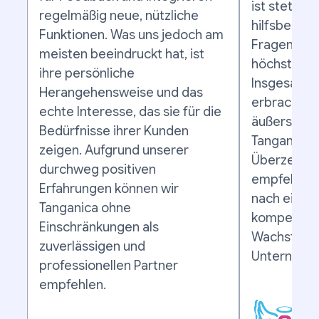
ist stets er
regelmäßig neue, nützliche
hilfsbereit 
Funktionen. Was uns jedoch am
Fragen ode
meisten beeindruckt hat, ist
höchster Pr
ihre persönliche
Insgesamt s
Herangehensweise und das
erbrachten
echte Interesse, das sie für die
äußerst zu
Bedürfnisse ihrer Kunden
Tanganica m
zeigen. Aufgrund unserer
Überzeugu
durchweg positiven
empfehlen,
Erfahrungen können wir
nach einem
Tanganica ohne
kompetente
Einschränkungen als
Wachstum 
zuverlässigen und
Unternehme
professionellen Partner
empfehlen.
Mic