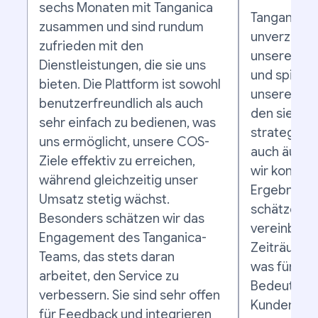
sechs Monaten mit Tanganica
Tanganica h
zusammen und sind rundum
unverzichtb
zufrieden mit den
unseren E-
Dienstleistungen, die sie uns
und spielt e
bieten. Die Plattform ist sowohl
unserem Erf
benutzerfreundlich als auch
den sie ver
sehr einfach zu bedienen, was
strategisch
uns ermöglicht, unsere COS-
auch äußers
Ziele effektiv zu erreichen,
wir konsta
während gleichzeitig unser
Ergebnisse
Umsatz stetig wächst.
schätzen wi
Besonders schätzen wir das
vereinbart
Engagement des Tanganica-
Zeiträume h
Teams, das stets daran
was für uns
arbeitet, den Service zu
Bedeutung i
verbessern. Sie sind sehr offen
Kundenserv
für Feedback und integrieren