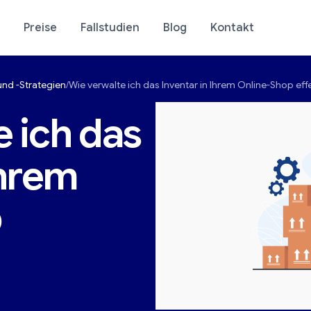
Preise
Fallstudien
Blog
Kontakt
nd -Strategien
Wie verwalte ich das Inventar in Ihrem Online-Shop eff
se Ihres Ladens
E-Commerce-Analyti
 ich das
Ihrem
p