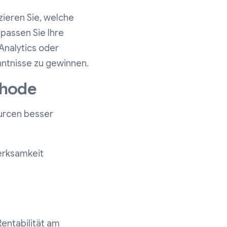
zieren Sie, welche
passen Sie Ihre
nalytics oder
nntnisse zu gewinnen.
thode
ourcen besser
erksamkeit
Rentabilität am