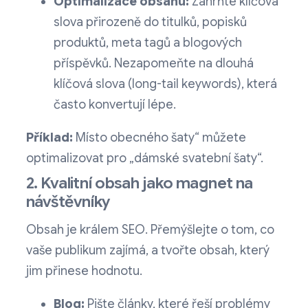
Optimalizace obsahu:
Zahrňte klíčová
slova přirozeně do titulků, popisků
produktů, meta tagů a blogových
příspěvků. Nezapomeňte na dlouhá
klíčová slova (long-tail keywords), která
často konvertují lépe.
Příklad:
Místo obecného šaty“ můžete
optimalizovat pro „dámské svatební šaty“.
2. Kvalitní obsah jako magnet na
návštěvníky
Obsah je králem SEO. Přemýšlejte o tom, co
vaše publikum zajímá, a tvořte obsah, který
jim přinese hodnotu.
Blog:
Pište články, které řeší problémy