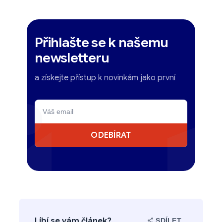
Přihlašte se k našemu
newsletteru
a získejte přístup k novinkám jako první
ODEBÍRAT
Líbí se vám článek?
SDÍLET