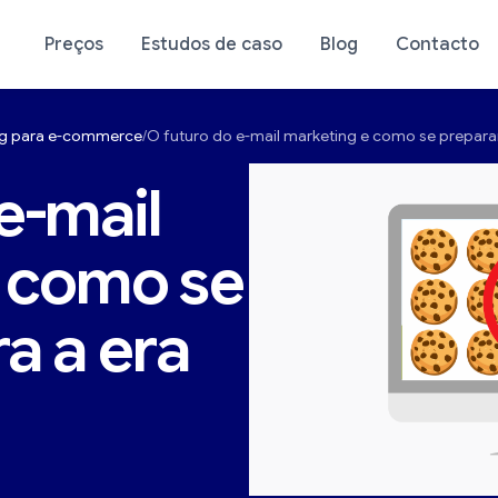
Preços
Estudos de caso
Blog
Contacto
ing para e-commerce
O futuro do e-mail marketing e como se prepara
stico da sua loja
Análise da sua loja
e-mail
 como se
a a era