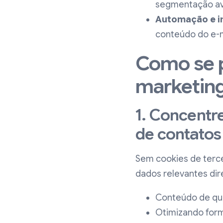
segmentação av
Automação e int
conteúdo do e-m
Como se p
marketin
1. Concentr
de contatos
Sem cookies de terce
dados relevantes dir
Conteúdo de qua
Otimizando form