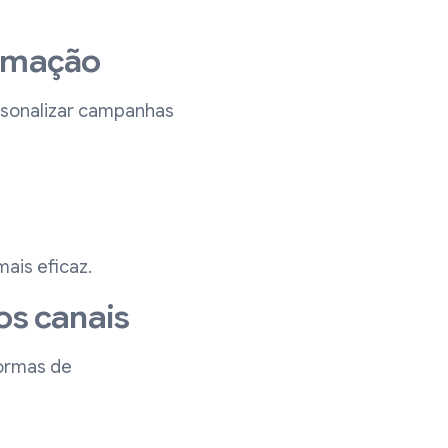
utomação
sonalizar campanhas
ais eficaz.
os canais
formas de