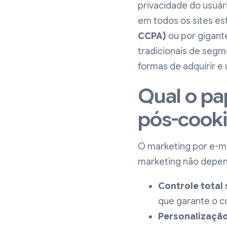
privacidade do usuár
em todos os sites es
CCPA)
ou por gigant
tradicionais de seg
formas de adquirir e 
Qual o pa
pós-cook
O marketing por e-ma
marketing não depend
Controle total
que garante o c
Personalizaçã