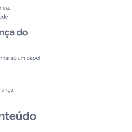
nea.
ade.
ança do
enharão um papel
rança.
onteúdo