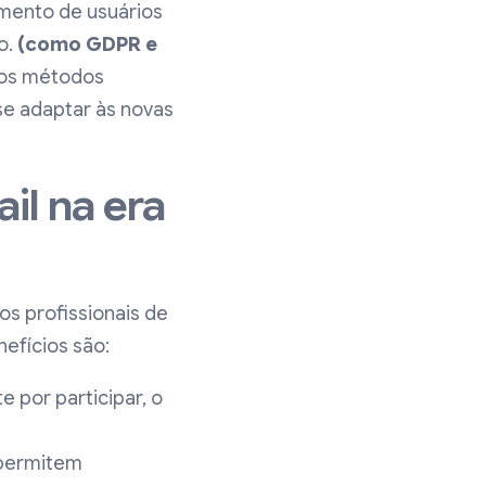
amento de usuários
o.
(como GDPR e
e os métodos
e adaptar às novas
il na era
os profissionais de
efícios são:
 por participar, o
 permitem