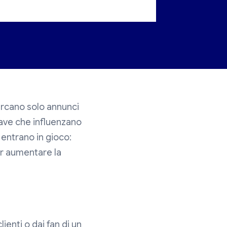
ercano solo annunci
hiave che influenzano
entrano in gioco:
er aumentare la
clienti o dai fan di un