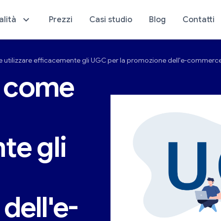
alità
Prezzi
Casi studio
Blog
Contatti
e utilizzare efficacemente gli UGC per la promozione dell'e-commerc
stica del tuo negozio
Analisi dell'e-comme
u come
te gli
dell'e-