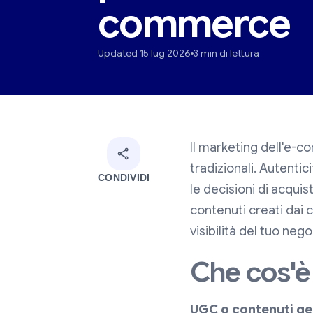
commerce
Updated 15 lug 2026
3 min di lettura
Il marketing dell'e-c
tradizionali. Autenti
CONDIVIDI
le decisioni di acqui
contenuti creati dai 
visibilità del tuo nego
Che cos'è
UGC o contenuti gen