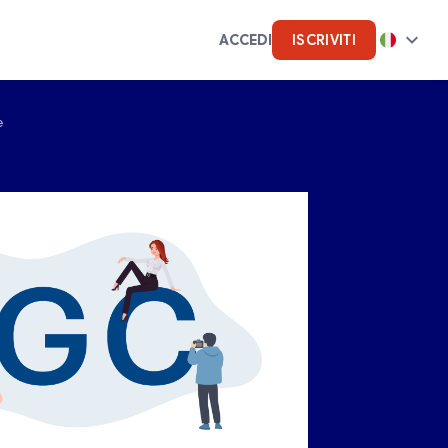
ACCEDI
ISCRIVITI
e
rce
Intelligenza artificiale