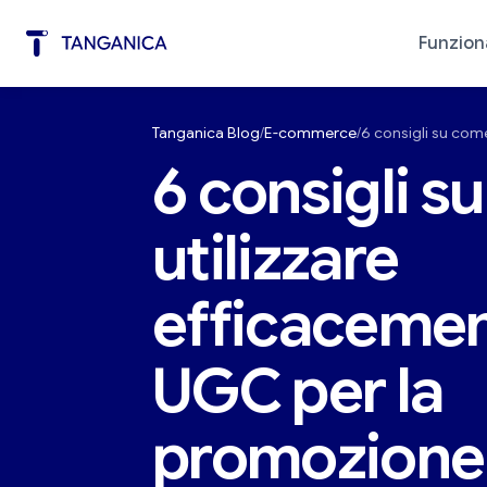
Funzion
Tanganica Blog
E-commerce
6 consigli su com
Automazione del marketing
Diagno
6 consigli s
utilizzare
efficacemen
UGC per la
promozione 