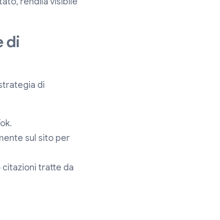
to, rendila visibile
 di
strategia di
ok.
amente sul sito per
citazioni tratte da