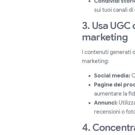
Condividi stori
sui tuoi canali d
3. Usa UGC 
marketing
I contenuti generati 
marketing:
Social media:
Co
Pagine dei prod
aumentare la fidu
Annunci:
Utilizz
recensioni o foto
4. Concentra