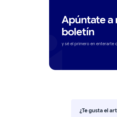
Apúntate a 
boletín
y sé el primero en enterarte
¿Te gusta el ar