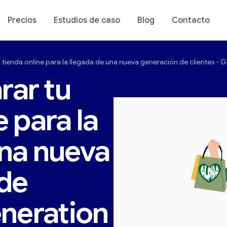
Precios
Estudios de caso
Blog
Contacto
tienda online para la llegada de una nueva generación de clientes - 
stico de tu tienda
Análisis de tu tienda
ar tu
e para la
una nueva
de
eneration