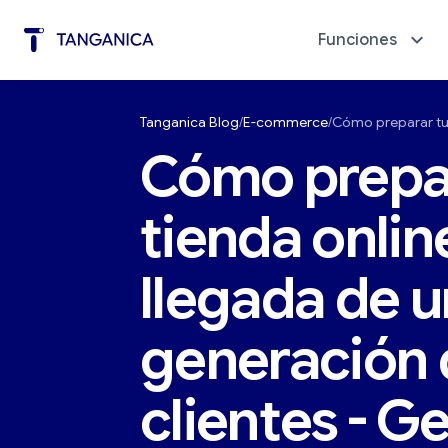
Funciones
Tanganica Blog
E-commerce
Cómo preparar tu 
Automatización de marketing
Diagnó
Cómo prepar
tienda onlin
llegada de 
generación 
clientes - G