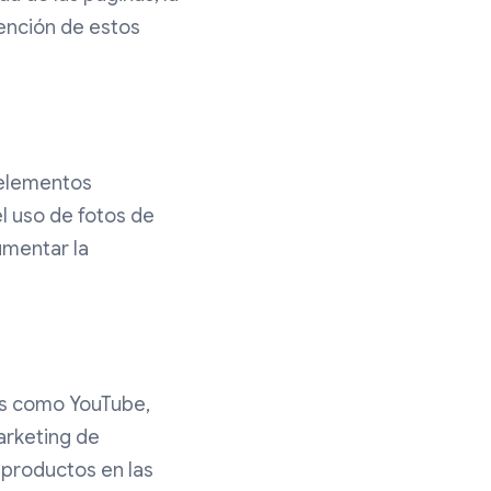
tención de estos
y elementos
l uso de fotos de
umentar la
as como YouTube,
marketing de
e productos en las