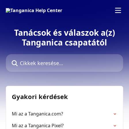
Ugrás a fő tartalomra
Tanácsok és válaszok a(z)
Tanganica csapatától
Cikkek keresése…
Gyakori kérdések
Mi az a Tanganica.com?
Mi az a Tanganica Pixel?