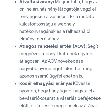
Átváltási arány:
Megmutatja, hogy az
online áruház hány látogatója végzi el
ténylegesen a vásárlást. Ez a mutató
kulcsfontosságú a webhely
hatékonyságának és a felhasználói
élmény méréséhez.
Átlagos rendelési érték (AOV):
Segít
megnézni, mennyit költenek ügyfelei
átlagosan. Az AOV növekedése
nagyobb nyereséget jelenthet még
azonos számú ügyfél esetén is.
Kosár elhagyási aránya:
Kövesse
nyomon, hogy hány ügyfél hagyta el a
bevásárlókosarat a vásárlás befejezése
előtt, és keresse meg ennek az árának