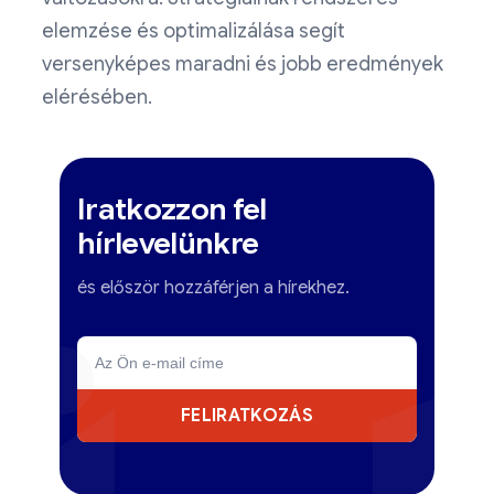
elemzése és optimalizálása segít
versenyképes maradni és jobb eredmények
elérésében.
Iratkozzon fel
hírlevelünkre
és először hozzáférjen a hírekhez.
FELIRATKOZÁS