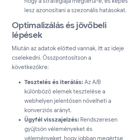
hogy a stratégiája megtérül-e, és képes
lesz azonosítani a szezonális hatásokat.
Optimalizálás és jövőbeli
lépések
Miután az adatok előtted vannak, itt az ideje
cselekedni. Összpontosítson a
következőkre:
Tesztelés és iterálás:
Az A/B
különböző elemek tesztelése a
webhelyen jelentősen növelheti a
konverziós arányt.
Ügyfél visszajelzés:
Rendszeresen
gyűjtsön véleményeket és
véleményeket, hogy jobban megértse