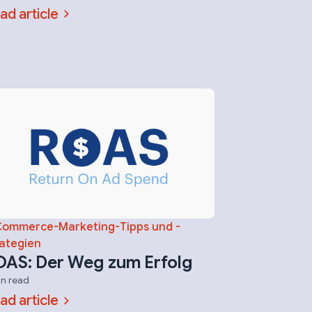
ad article
Commerce-Marketing-Tipps und -
ategien
AS: Der Weg zum Erfolg
in read
ad article