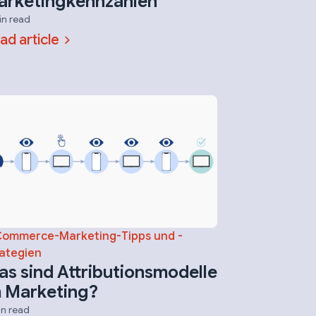
arketingkennzahlen
in read
ad article
Commerce-Marketing-Tipps und -
ategien
s sind Attributionsmodelle
 Marketing?
in read