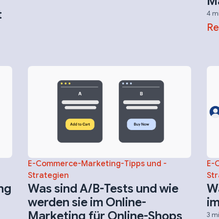
M
t
4 m
Re
E-Commerce-Marketing-Tipps und -
E-
Strategien
Str
ing
Was sind A/B-Tests und wie
Wa
werden sie im Online-
im
Marketing für Online-Shops
3 m