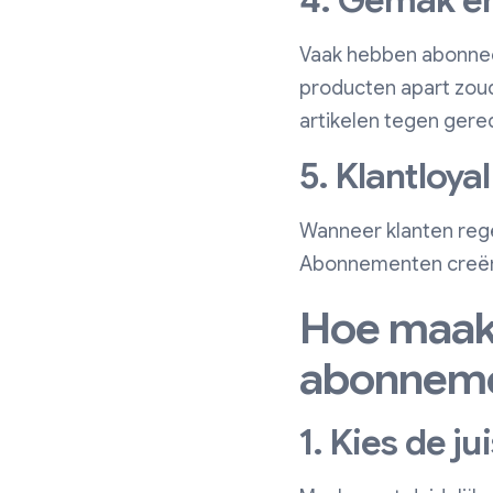
4. Gemak en
Vaak hebben abonnees
producten apart zou
artikelen tegen gere
5. Klantloya
Wanneer klanten rege
Abonnementen creëre
Hoe maak 
abonnem
1. Kies de j