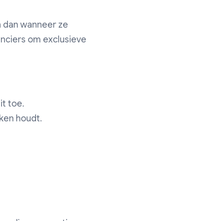
n dan wanneer ze
nciers om exclusieve
t toe.
ken houdt.