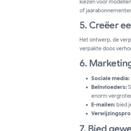
kiezen voor modellen
of jaarabonnementen
5. Creëer e
Het ontwerp, de verp
verpakte doos verhoo
6. Marketin
Sociale media:
Beïnvloeders:
S
enorm vergrote
E-mailen:
bied j
Verwijzingspr
7. Bied gew