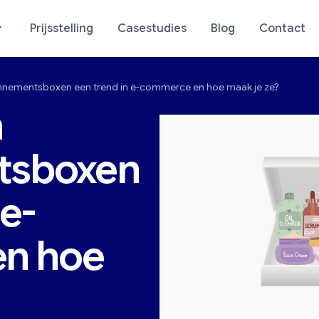
Prijsstelling
Casestudies
Blog
Contact
nnementsboxen een trend in e-commerce en hoe maak je ze?
stiek van uw winkel
E-commerce-analyse
n
tsboxen
 e-
n hoe