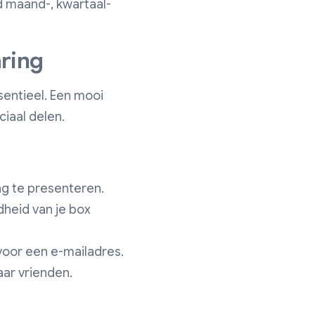
 maand-, kwartaal-
aring
sentieel. Een mooi
iaal delen.
ng te presenteren.
heid van je box
 voor een e-mailadres.
aar vrienden.