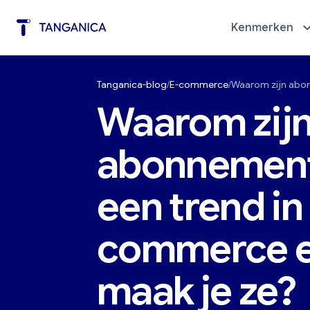
Kenmerken
Tanganica-blog
E-commerce
Waarom zijn abo
Automatisering van marketing
Diagno
Waarom zij
abonnemen
een trend in
commerce e
maak je ze?