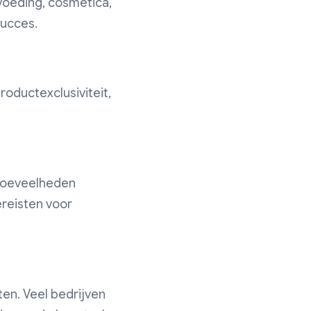
 voeding, cosmetica,
succes.
oductexclusiviteit,
 hoeveelheden
ereisten voor
ten. Veel bedrijven