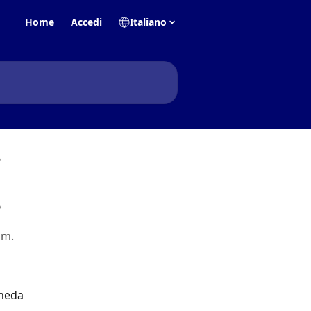
Home
Accedi
Italiano
?
?
um.
heda 