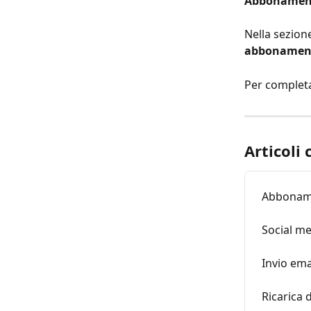
Abbonamen
Nella sezion
abbonamen
Per completa
Articoli 
Abbonam
Social me
Invio ema
Ricarica 