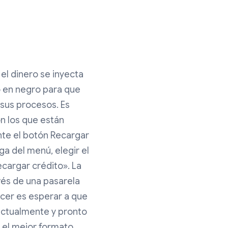
 el dinero se inyecta
 en negro para que
 sus procesos. Es
n los que están
ente el botón Recargar
a del menú, elegir el
ecargar crédito». La
vés de una pasarela
acer es esperar a que
actualmente y pronto
s el mejor formato