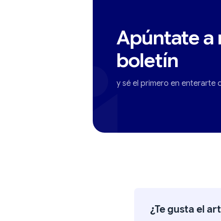
Apúntate a 
boletín
y sé el primero en enterarte
¿Te gusta el ar