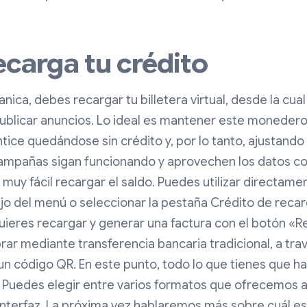
ecarga tu crédito
anica, debes recargar tu billetera virtual, desde la cual
blicar anuncios. Lo ideal es mantener este monedero
ntice quedándose sin crédito y, por lo tanto, ajustando
ampañas sigan funcionando y aprovechen los datos co
muy fácil recargar el saldo. Puedes utilizar directam
jo del menú o seleccionar la pestaña Crédito de recarg
uieres recargar y generar una factura con el botón «R
rar mediante transferencia bancaria tradicional, a tra
n código QR. En este punto, todo lo que tienes que h
 Puedes elegir entre varios formatos que ofrecemos 
 interfaz. La próxima vez hablaremos más sobre cuál e