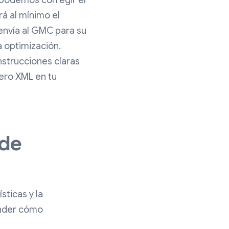
i podemos corregir el
rá al mínimo el
envía al GMC para su
a optimización.
nstrucciones claras
ero XML en tu
 de
sticas y la
ender cómo