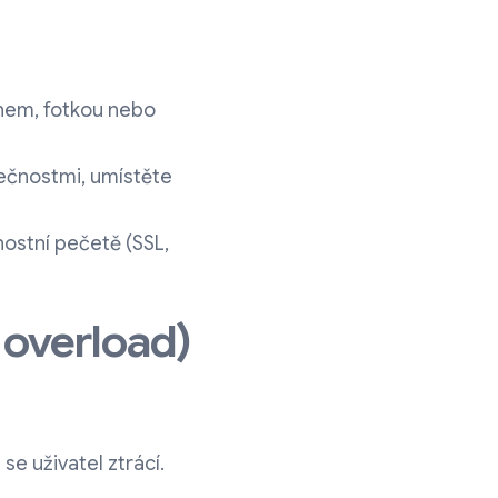
énem, fotkou nebo
ečnostmi, umístěte
ostní pečetě (SSL,
 overload)
se uživatel ztrácí.