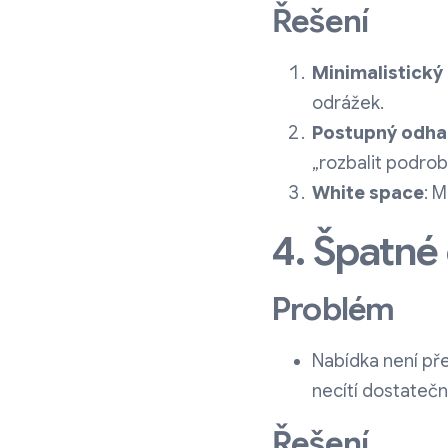
Řešení
Minimalistický
odrážek.
Postupný odha
„rozbalit podrob
White space
: 
4. Špatné 
Problém
Nabídka není př
necítí dostatečn
Řešení