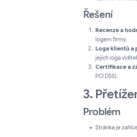
Řešení
Recenze a hod
logem firmy.
Loga klientů a
jejich loga vidite
Certifikace a z
PCI DSS).
3. Přetíž
Problém
Stránka je zahlc