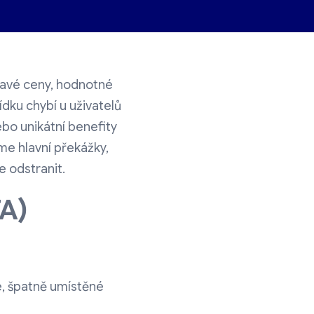
ákavé ceny, hodnotné
ídku chybí u uživatelů
ebo unikátní benefity
e hlavní překážky,
e odstranit.
TA)
né, špatně umístěné