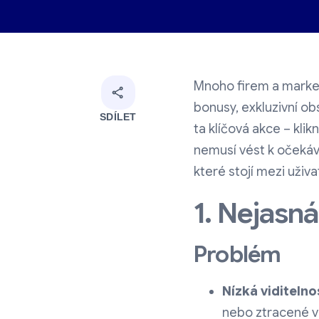
Mnoho firem a market
bonusy, exkluzivní ob
SDÍLET
ta klíčová akce – kli
nemusí vést k očekáv
které stojí mezi uživ
1. Nejasná
Problém
Nízká viditelno
nebo ztracené v