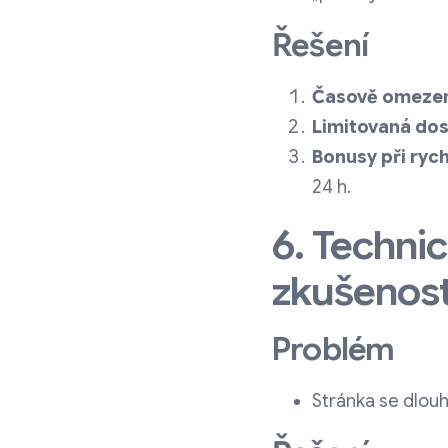
Řešení
Časově omeze
Limitovaná do
Bonusy při ryc
24 h.
6. Techni
zkušenost
Problém
Stránka se dlouh