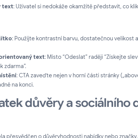
 text
: Uživatel si nedokáže okamžitě představit, co kli
čítko
: Použijte kontrastní barvu, dostatečnou velikost 
orientovaný text
: Místo “Odeslat” raději “Získejte sl
k zdarma”.
ístění
: CTA zaveďte nejen v horní části stránky („above 
adně na konci.
atek důvěry a sociálního
cela přesvědčen o důvěryhodnosti nabídky nebo značky.