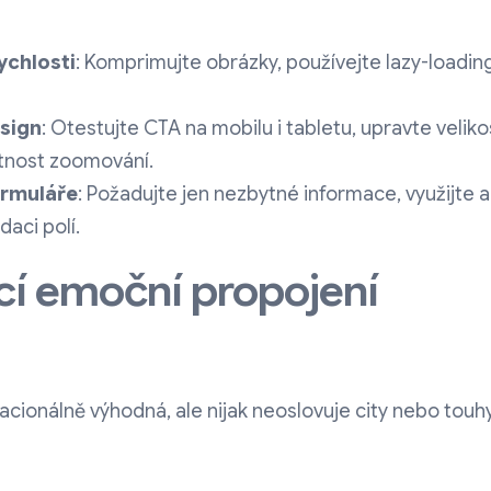
ychlosti
: Komprimujte obrázky, používejte lazy-loading
sign
: Otestujte CTA na mobilu i tabletu, upravte velikos
utnost zoomování.
rmuláře
: Požadujte jen nezbytné informace, využijte
daci polí.
ící emoční propojení
racionálně výhodná, ale nijak neoslovuje city nebo touhy