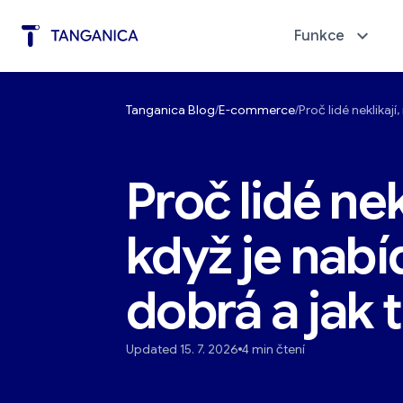
Funkce
Tanganica Blog
E-commerce
Proč lidé neklikají
Reklamy na pár kliknutí
Diagno
Proč lidé nekl
když je nabí
dobrá a jak 
Updated 15. 7. 2026
4 min čtení