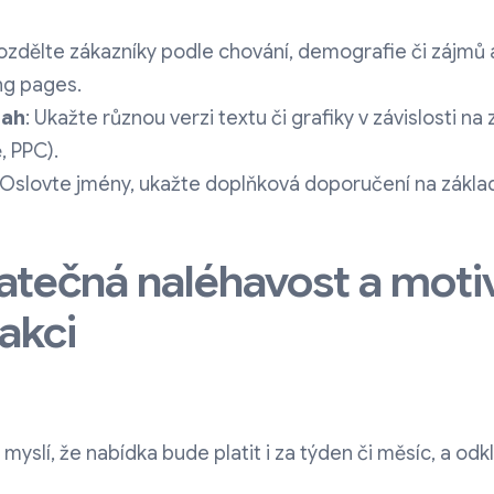
Rozdělte zákazníky podle chování, demografie či zájmů 
ng pages.
sah
: Ukažte různou verzi textu či grafiky v závislosti na 
ě, PPC).
 Oslovte jmény, ukažte doplňková doporučení na zákl
atečná naléhavost a moti
akci
 myslí, že nabídka bude platit i za týden či měsíc, a odkl