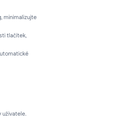
, minimalizujte
ti tlačítek,
 automatické
 uživatele.