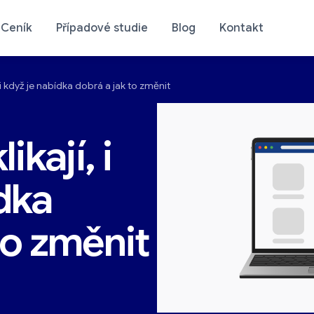
Ceník
Případové studie
Blog
Kontakt
, i když je nabídka dobrá a jak to změnit
stika e-shopu
Přehledné statistiky
ikají, i
dka
to změnit