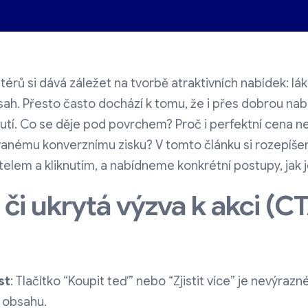
érů si dává záležet na tvorbě atraktivních nabídek: l
sah. Přesto často dochází k tomu, že i přes dobrou nab
knutí. Co se děje pod povrchem? Proč i perfektní cena n
anému konverznímu zisku? V tomto článku si rozepíšem
atelem a kliknutím, a nabídneme konkrétní postupy, jak j
 či ukrytá výzva k akci (C
st
: Tlačítko “Koupit teď” nebo “Zjistit více” je nevýraz
 obsahu.