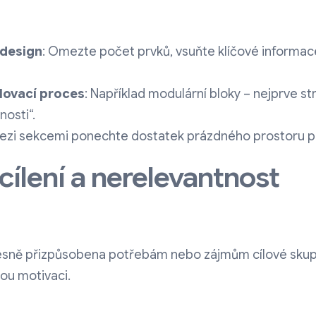
 design
: Omezte počet prvků, vsuňte klíčové informa
lovací proces
: Například modulární bloky – nejprve st
nosti“.
Mezi sekcemi ponechte dostatek prázdného prostoru pro
cílení a nerelevantnost
esně přizpůsobena potřebám nebo zájmům cílové skupin
ou motivaci.