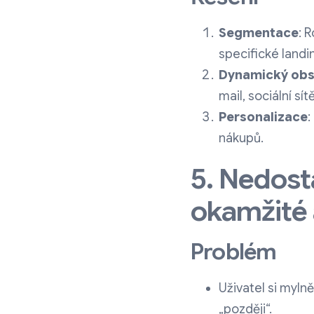
Segmentace
: 
specifické landi
Dynamický ob
mail, sociální sít
Personalizace
:
nákupů.
5. Nedost
okamžité 
Problém
Uživatel si mylně
„později“.