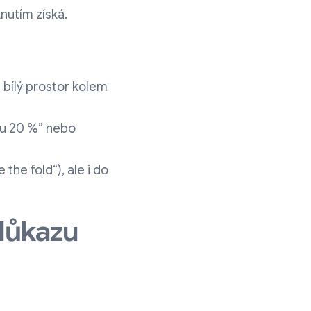
knutím získá.
a bílý prostor kolem
evu 20 %” nebo
the fold“), ale i do
 důkazu