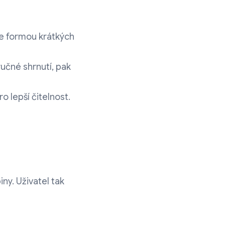
ce formou krátkých
ručné shrnutí, pak
 lepší čitelnost.
y. Uživatel tak