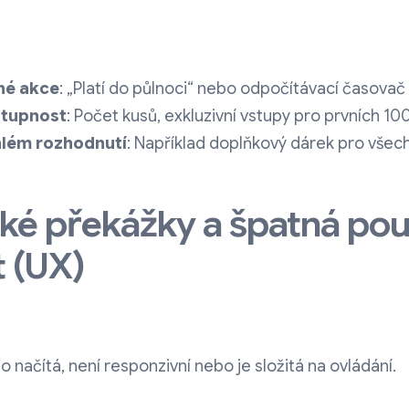
né akce
: „Platí do půlnoci“ nebo odpočítávací časovač
stupnost
: Počet kusů, exkluzivní vstupy pro prvních 10
hlém rozhodnutí
: Například doplňkový dárek pro všech
cké překážky a špatná pou
 (UX)
o načítá, není responzivní nebo je složitá na ovládání.