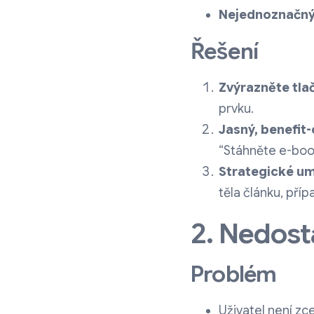
Nejednoznačný
Řešení
Zvýrazněte tla
prvku.
Jasný, benefit-
“Stáhněte e-boo
Strategické um
těla článku, příp
2. Nedost
Problém
Uživatel není z