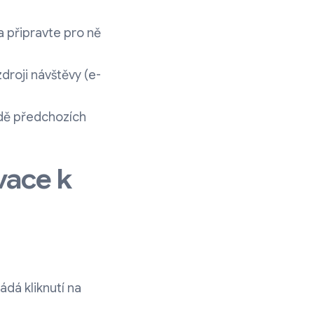
a připravte pro ně
zdroji návštěvy (e-
adě předchozích
vace k
ádá kliknutí na