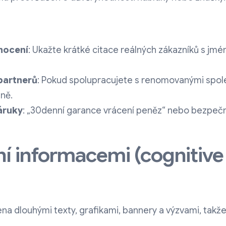
nocení
: Ukažte krátké citace reálných zákazníků s jm
 partnerů
: Pokud spolupracujete s renomovanými spol
lně.
áruky
: „30denní garance vrácení peněz“ nebo bezpečn
ení informacemi (cognitive
ena dlouhými texty, grafikami, bannery a výzvami, takže 